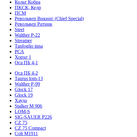
Кольт Кобра
ПКСК, Кедр
ПСМ
Револьвер Викинг (Chief Special)
Револьвер Ратник
Steel
Walther P-22
Streamer
Tanfoglio inna
РСА
Хорхе 1
Оса ПБ 4-1
Оса ПБ 4-2
Taurus lom-13
Walther P-99
Glock 17
Glock 19
Хауда
Stalker М 906
LOM-S
SIG-SAUER P226
CZ 75
CZ 75 Compact
Colt M1911