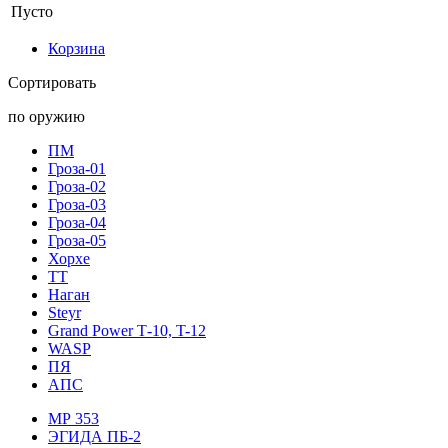
Пусто
Корзина
Сортировать
по оружию
ПМ
Гроза-01
Гроза-02
Гроза-03
Гроза-04
Гроза-05
Хорхе
ТТ
Наган
Steyr
Grand Power Т-10, T-12
WASP
ПЯ
АПС
МР 353
ЭГИДА ПБ-2