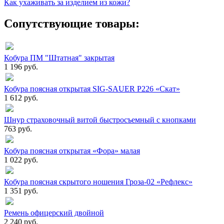
Как ухаживать за изделием из кожи?
Сопутствующие товары:
Кобура ПМ "Штатная" закрытая
1 196 руб.
Кобура поясная открытая SIG-SAUER P226 «Скат»
1 612 руб.
Шнур страховочный витой быстросъемный с кнопками
763 руб.
Кобура поясная открытая «Фора» малая
1 022 руб.
Кобура поясная скрытого ношения Гроза-02 «Рефлекс»
1 351 руб.
Ремень офицерский двойной
2 240 руб.