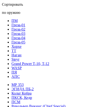
Сортировать
по оружию
ПМ
Гроза-01
Гроза-02
Гроза-03
Гроза-04
Гроза-05
Хорхе
ТТ
Наган
Steyr
Grand Power Т-10, T-12
WASP
ПЯ
АПС
МР 353
ЭГИДА ПБ-2
Кольт Кобра
ПКСК, Кедр
ПСМ
Револьвер Викинг (Chief Special)