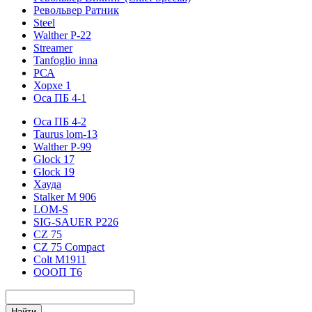
Револьвер Ратник
Steel
Walther P-22
Streamer
Tanfoglio inna
РСА
Хорхе 1
Оса ПБ 4-1
Оса ПБ 4-2
Taurus lom-13
Walther P-99
Glock 17
Glock 19
Хауда
Stalker М 906
LOM-S
SIG-SAUER P226
CZ 75
CZ 75 Compact
Colt M1911
ОООП Т6