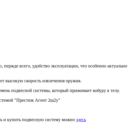
о, пержде всего, удобство эксплуатации, что особенно актуаль
ет высокую скорость извлечения оружия.
емень подвесной системы, который прижимает кобуру к телу.
истемой "Престиж Агент 2ш2у"
ать и купить подвесную систему можно
здесь