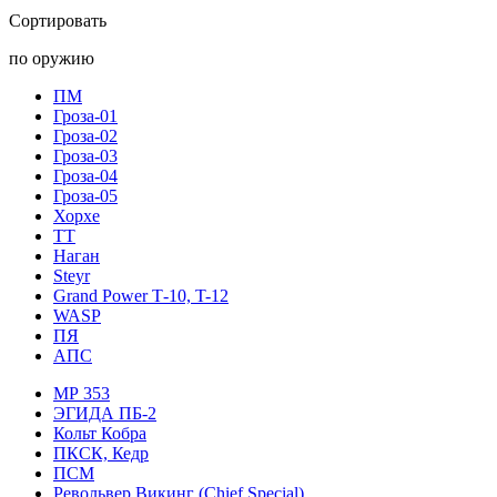
Сортировать
по оружию
ПМ
Гроза-01
Гроза-02
Гроза-03
Гроза-04
Гроза-05
Хорхе
ТТ
Наган
Steyr
Grand Power Т-10, T-12
WASP
ПЯ
АПС
МР 353
ЭГИДА ПБ-2
Кольт Кобра
ПКСК, Кедр
ПСМ
Револьвер Викинг (Chief Special)