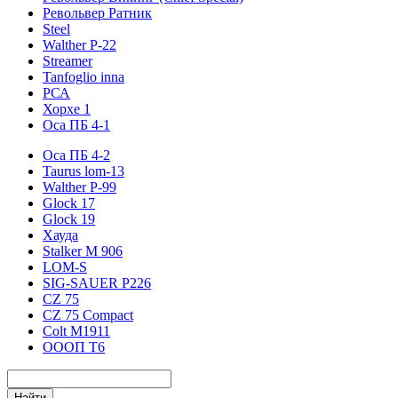
Револьвер Ратник
Steel
Walther P-22
Streamer
Tanfoglio inna
РСА
Хорхе 1
Оса ПБ 4-1
Оса ПБ 4-2
Taurus lom-13
Walther P-99
Glock 17
Glock 19
Хауда
Stalker М 906
LOM-S
SIG-SAUER P226
CZ 75
CZ 75 Compact
Colt M1911
ОООП Т6