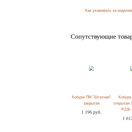
Как ухаживать за издели
Сопутствующие това
Кобура ПМ "Штатная"
Кобура
закрытая
открытая
P226 
1 196 руб.
1 61