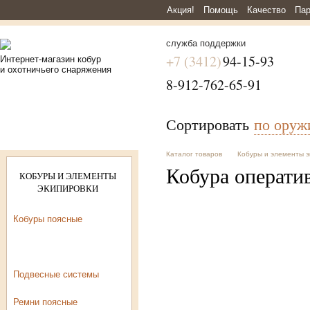
Акция!
Помощь
Качество
Пар
служба поддержки
+7 (3412)
94-15-93
Интернет-магазин кобур
и охотничьего снаряжения
8-912-762-65-91
Сортировать
по ору
Каталог товаров
Кобуры и элементы э
Кобура операти
КОБУРЫ И ЭЛЕМЕНТЫ
ЭКИПИРОВКИ
Кобуры поясные
Кобуры на подвесной
системе
Подвесные системы
Ремни поясные