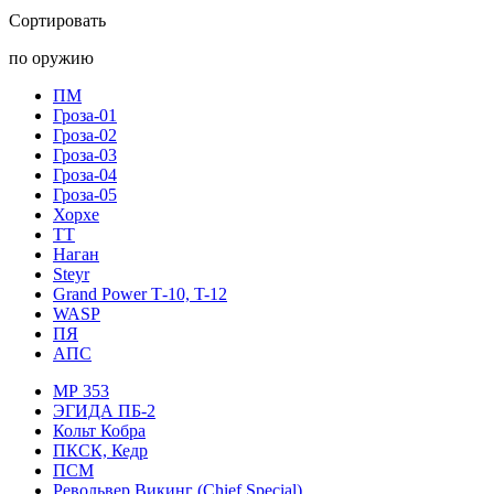
Сортировать
по оружию
ПМ
Гроза-01
Гроза-02
Гроза-03
Гроза-04
Гроза-05
Хорхе
ТТ
Наган
Steyr
Grand Power Т-10, T-12
WASP
ПЯ
АПС
МР 353
ЭГИДА ПБ-2
Кольт Кобра
ПКСК, Кедр
ПСМ
Револьвер Викинг (Chief Special)