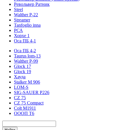
Револьвер Ратник
Steel
Walther P-22
Streamer
Tanfoglio inna
РСА
Хорхе 1
Оса ПБ 4-1
Оса ПБ 4-2
Taurus lom-13
Walther P-99
Glock 17
Glock 19
Хауда
Stalker М 906
LOM-S
SIG-SAUER P226
CZ 75
CZ 75 Compact
Colt M1911
ОООП Т6