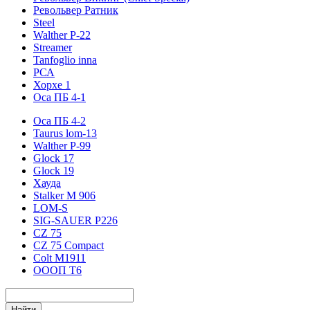
Револьвер Ратник
Steel
Walther P-22
Streamer
Tanfoglio inna
РСА
Хорхе 1
Оса ПБ 4-1
Оса ПБ 4-2
Taurus lom-13
Walther P-99
Glock 17
Glock 19
Хауда
Stalker М 906
LOM-S
SIG-SAUER P226
CZ 75
CZ 75 Compact
Colt M1911
ОООП Т6