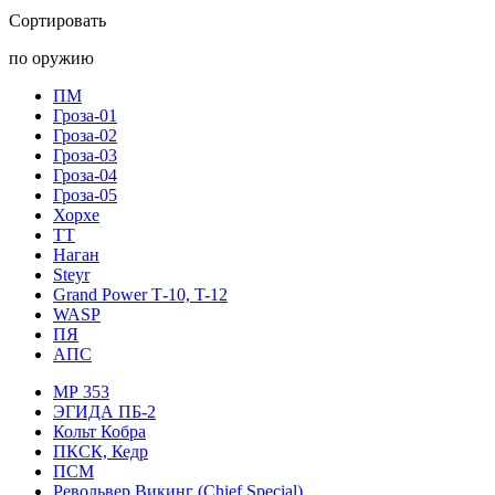
Сортировать
по оружию
ПМ
Гроза-01
Гроза-02
Гроза-03
Гроза-04
Гроза-05
Хорхе
ТТ
Наган
Steyr
Grand Power Т-10, T-12
WASP
ПЯ
АПС
МР 353
ЭГИДА ПБ-2
Кольт Кобра
ПКСК, Кедр
ПСМ
Револьвер Викинг (Chief Special)