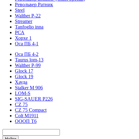
Револьвер Ратник
Steel
Walther P-22
Streamer
Tanfoglio inna
РСА
Хорхе 1
Оса ПБ 4-1
Оса ПБ 4-2
Taurus lom-13
Walther P-99
Glock 17
Glock 19
Хауда
Stalker М 906
LOM-S
SIG-SAUER P226
CZ 75
CZ 75 Compact
Colt M1911
ОООП Т6