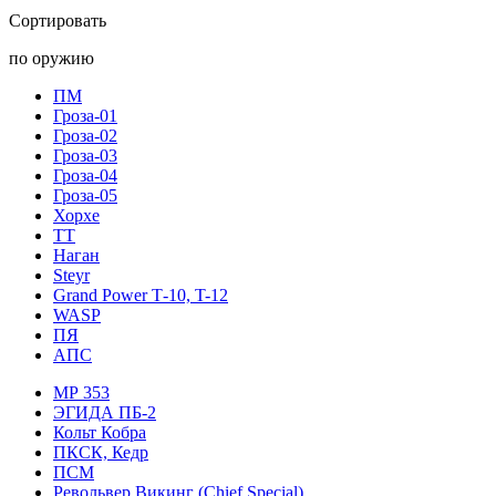
Сортировать
по оружию
ПМ
Гроза-01
Гроза-02
Гроза-03
Гроза-04
Гроза-05
Хорхе
ТТ
Наган
Steyr
Grand Power Т-10, T-12
WASP
ПЯ
АПС
МР 353
ЭГИДА ПБ-2
Кольт Кобра
ПКСК, Кедр
ПСМ
Револьвер Викинг (Chief Special)