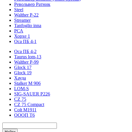
Револьвер Ратник
Steel
Walther P-22
Streamer
Tanfoglio inna
РСА
Хорхе 1
Оса ПБ 4-1
Оса ПБ 4-2
Taurus lom-13
Walther P-99
Glock 17
Glock 19
Хауда
Stalker М 906
LOM-S
SIG-SAUER P226
CZ 75
CZ 75 Compact
Colt M1911
ОООП Т6