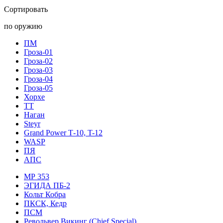
Сортировать
по оружию
ПМ
Гроза-01
Гроза-02
Гроза-03
Гроза-04
Гроза-05
Хорхе
ТТ
Наган
Steyr
Grand Power Т-10, T-12
WASP
ПЯ
АПС
МР 353
ЭГИДА ПБ-2
Кольт Кобра
ПКСК, Кедр
ПСМ
Револьвер Викинг (Chief Special)