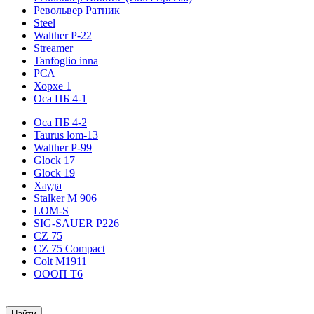
Револьвер Ратник
Steel
Walther P-22
Streamer
Tanfoglio inna
РСА
Хорхе 1
Оса ПБ 4-1
Оса ПБ 4-2
Taurus lom-13
Walther P-99
Glock 17
Glock 19
Хауда
Stalker М 906
LOM-S
SIG-SAUER P226
CZ 75
CZ 75 Compact
Colt M1911
ОООП Т6