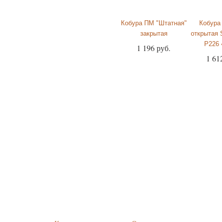
Кобура ПМ "Штатная"
Кобура
закрытая
открытая
P226 
1 196 руб.
1 61