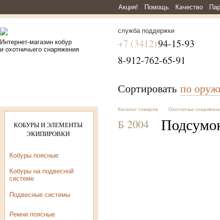
Акция!
Помощь
Качество
Пар
служба поддержки
+7 (3412)
94-15-93
Интернет-магазин кобур
и охотничьего снаряжения
8-912-762-65-91
Сортировать
по ору
Каталог товаров
Охотничье снаряжен
Подсумок
Б 2004
КОБУРЫ И ЭЛЕМЕНТЫ
ЭКИПИРОВКИ
Кобуры поясные
Кобуры на подвесной
системе
Подвесные системы
Ремни поясные