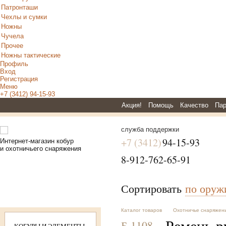
Патронташи
Чехлы и сумки
Ножны
Чучела
Прочее
Ножны тактические
Профиль
Вход
Регистрация
Меню
+7 (3412) 94-15-93
Акция!
Помощь
Качество
Пар
служба поддержки
+7 (3412)
94-15-93
Интернет-магазин кобур
и охотничьего снаряжения
8-912-762-65-91
Сортировать
по ору
Каталог товаров
Охотничье снаряжен
Ремень р
Б 1108