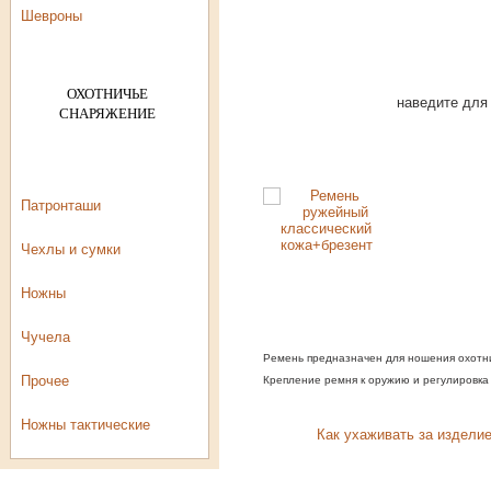
Шевроны
ОХОТНИЧЬЕ
наведите для
СНАРЯЖЕНИЕ
Ремни ружейные и
автоматные
Патронташи
Чехлы и сумки
Ножны
Чучела
Ремень предназначен для ношения охотни
Прочее
Крепление ремня к оружию и регулировка
Ножны тактические
Как ухаживать за издели
Розничный