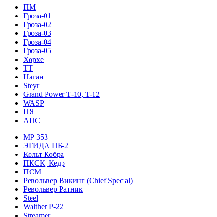
ПМ
Гроза-01
Гроза-02
Гроза-03
Гроза-04
Гроза-05
Хорхе
ТТ
Наган
Steyr
Grand Power Т-10, T-12
WASP
ПЯ
АПС
МР 353
ЭГИДА ПБ-2
Кольт Кобра
ПКСК, Кедр
ПСМ
Револьвер Викинг (Chief Special)
Револьвер Ратник
Steel
Walther P-22
Streamer