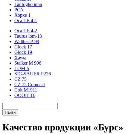
Tanfoglio inna
РСА
Хорхе 1
Оса ПБ 4-1
Оса ПБ 4-2
Taurus lom-13
Walther P-99
Glock 17
Glock 19
Хауда
Stalker М 906
LOM-S
SIG-SAUER P226
CZ 75
CZ 75 Compact
Colt M1911
ОООП Т6
Качество продукции «Бурс»