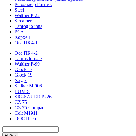
Револьвер Ратник
Steel
Walther P-22
Streamer
Tanfoglio inna
РСА
Хорхе 1
Оса ПБ 4-1
Оса ПБ 4-2
Taurus lom-13
Walther P-99
Glock 17
Glock 19
Хауда
Stalker М 906
LOM-S
SIG-SAUER P226
CZ 75
CZ 75 Compact
Colt M1911
ОООП Т6