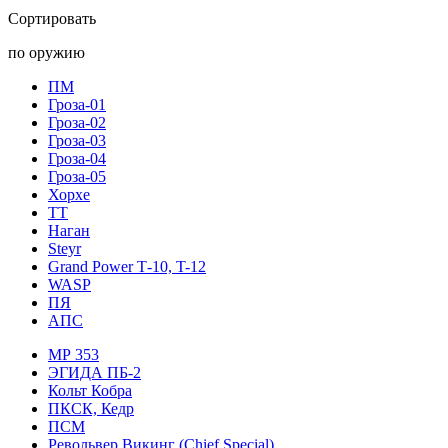
Сортировать
по оружию
ПМ
Гроза-01
Гроза-02
Гроза-03
Гроза-04
Гроза-05
Хорхе
ТТ
Наган
Steyr
Grand Power Т-10, T-12
WASP
ПЯ
АПС
МР 353
ЭГИДА ПБ-2
Кольт Кобра
ПКСК, Кедр
ПСМ
Револьвер Викинг (Chief Special)