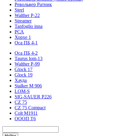
Револьвер Ратник
Steel
Walther P-22
Streamer
Tanfoglio inna
РСА
Хорхе 1
Оса ПБ 4-1
Оса ПБ 4-2
Taurus lom-13
Walther P-99
Glock 17
Glock 19
Хауда
Stalker М 906
LOM-S
SIG-SAUER P226
CZ 75
CZ 75 Compact
Colt M1911
ОООП Т6