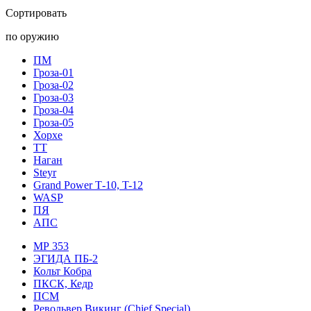
Сортировать
по оружию
ПМ
Гроза-01
Гроза-02
Гроза-03
Гроза-04
Гроза-05
Хорхе
ТТ
Наган
Steyr
Grand Power Т-10, T-12
WASP
ПЯ
АПС
МР 353
ЭГИДА ПБ-2
Кольт Кобра
ПКСК, Кедр
ПСМ
Револьвер Викинг (Chief Special)