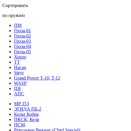
Сортировать
по оружию
ПМ
Гроза-01
Гроза-02
Гроза-03
Гроза-04
Гроза-05
Хорхе
ТТ
Наган
Steyr
Grand Power Т-10, T-12
WASP
ПЯ
АПС
МР 353
ЭГИДА ПБ-2
Кольт Кобра
ПКСК, Кедр
ПСМ
Револьвер Викинг (Chief Special)