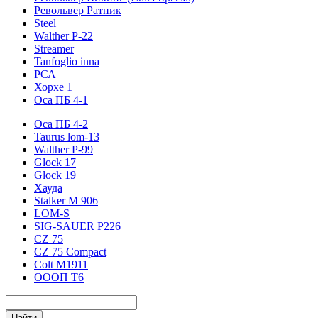
Револьвер Ратник
Steel
Walther P-22
Streamer
Tanfoglio inna
РСА
Хорхе 1
Оса ПБ 4-1
Оса ПБ 4-2
Taurus lom-13
Walther P-99
Glock 17
Glock 19
Хауда
Stalker М 906
LOM-S
SIG-SAUER P226
CZ 75
CZ 75 Compact
Colt M1911
ОООП Т6