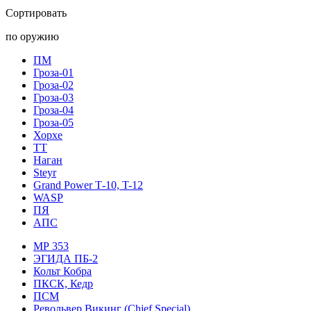
Сортировать
по оружию
ПМ
Гроза-01
Гроза-02
Гроза-03
Гроза-04
Гроза-05
Хорхе
ТТ
Наган
Steyr
Grand Power Т-10, T-12
WASP
ПЯ
АПС
МР 353
ЭГИДА ПБ-2
Кольт Кобра
ПКСК, Кедр
ПСМ
Револьвер Викинг (Chief Special)