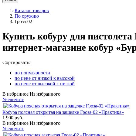
Каталог товаров
По оружию
Гроза-02
Купить кобуру для пистолета 
интернет-магазине кобур «Бур
Сортировать:
по популярности
по цене от низкой к высокой
по цене от высокой к низкой
В избранное
Из избранного
Увеличить
Кобура поясная открытая на защелке Гроза-02 «Практика»
1 900 руб.
В избранное
Из избранного
Увеличить