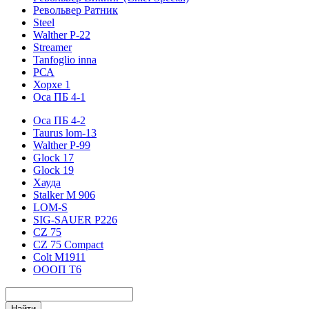
Револьвер Ратник
Steel
Walther P-22
Streamer
Tanfoglio inna
РСА
Хорхе 1
Оса ПБ 4-1
Оса ПБ 4-2
Taurus lom-13
Walther P-99
Glock 17
Glock 19
Хауда
Stalker М 906
LOM-S
SIG-SAUER P226
CZ 75
CZ 75 Compact
Colt M1911
ОООП Т6